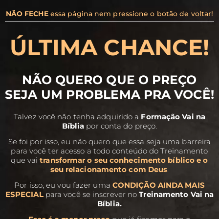
NÃO
FECHE
essa página nem pressione o botão de
voltar!
ÚLTIMA CHANCE
!
NÃO QUERO QUE O PREÇO
SEJA UM PROBLEMA PRA VOCÊ!
Talvez você não tenha adquirido a
Formação Vai na
Bíblia
por conta do preço.
Se foi por isso, eu não quero que essa seja uma barreira
para você ter acesso a todo conteúdo do Treinamento
que vai
transformar o seu conhecimento bíblico e o
seu relacionamento com Deu
s
.
Por isso, eu vou fazer uma
CONDIÇÃO AINDA MAIS
ESPECIAL
para você se inscrever no
Treinamento Vai na
Bíblia.