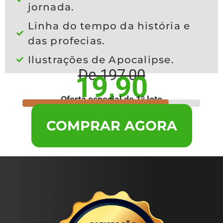
jornada.
Linha do tempo da história e
das profecias.
Ilustrações de Apocalipse.
De 197,00
19,90
Oferta especial de 1º lote
COMPRAR AGORA