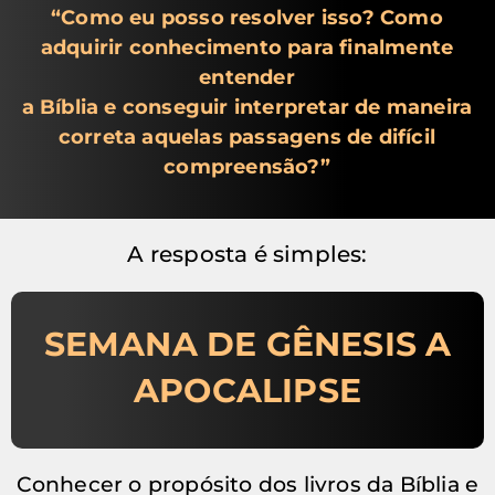
“Como eu posso resolver isso? Como
adquirir conhecimento para finalmente
entender
a Bíblia e conseguir interpretar de maneira
correta aquelas passagens de difícil
compreensão?”
A resposta é simples:
SEMANA DE GÊNESIS A
APOCALIPSE
Conhecer o propósito dos livros da Bíblia e